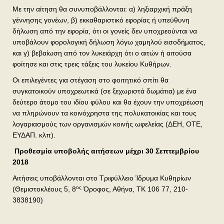
Με την αίτηση θα συνυποβάλλονται: α) ληξιαρχική πράξη
γέννησης γονέων, β) εκκαθαριστικό εφορίας ή υπεύθυνη
δήλωση από την εφορία, ότι οι γονείς δεν υποχρεούνται να
υποβάλουν φορολογική δήλωση λόγω χαμηλού εισοδήματος,
και γ) βεβαίωση από τον λυκειάρχη ότι ο αιτών ή αιτούσα
φοίτησε και στις τρεις τάξεις του λυκείου Κυθήρων.
Οι επιλεγέντες για στέγαση στο φοιτητικό σπίτι θα
συγκατοικούν υποχρεωτικά (σε ξεχωριστά δωμάτια) με ένα
δεύτερο άτομο του ιδίου φύλου και θα έχουν την υποχρέωση
να πληρώνουν τα κοινόχρηστα της πολυκατοικίας και τους
λογαριασμούς των οργανισμών κοινής ωφελείας (ΔΕΗ, ΟΤΕ,
ΕΥΔΑΠ. κλπ).
Προθεσμία υποβολής αιτήσεων μέχρι 30 Σεπτεμβρίου
2018
Αιτήσεις υποβάλλονται στο Τριφύλλειο Ίδρυμα Κυθηρίων
ος
(Θεμιστοκλέους 5, 8
Όροφος, Αθήνα, ΤΚ 106 77, 210-
3838190)