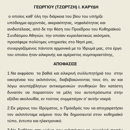
ΓΕΩΡΓΙΟΥ (ΤΖΩΡΤΖΗ) Ι. ΚΑΡΥΔΗ
ο οποίος καθ’ όλη την διάρκεια του βίου του υπήρξε
υπόδειγμα αρχοντιάς, ακεραιότητας, νηφαλιότητας και
ανιδιοτέλειας, από δε την θέση του Προέδρου του Κυθηραϊκού
Συνδέσμου Αθηνών, την οποίαν κυριολεκτικώς εκόσμισε,
προσέφερε πολύτιμες υπηρεσίες στο Νησί μας,
συνεργαζόμενος πάντοτε αρμονικά με το Ίδρυμά μας, στο έργο
του οποίου ήταν ειλικρινής και αμέριστος συμπαραστάτης,
ΑΠΟΦΑΣΙΣΕ
1.Να εκφράσει τα βαθιά και ειλικρινή συλλυπητήριά του στην
οικογένεια του εκλιπόντος, διαβεβαιώνοντας τους ότι, αν και
λόγω ανυπέρβλητων αντικειμενικών συνθηκών δεν κατέστη
δυνατόν να παραστούν τα μέλη του αυτοπρόσωπα στην
εξόδιο ακολουθία, εν τούτοις συμμετείχαν σ’ αυτήν νοερά.
2.Εκ μέρους του Ιδρύματος, ο Πρόεδρός του να αποχαιρετήσει
τον εκλιπόνταμε κείμενο που θα δημοσιευτεί στον κυθηραϊκό
τύπο, έντυπο και ηλεκτρονικό.
3.Να διαθέσει στη μνήμη του εκλιπόντος το συνολικό ποσόν