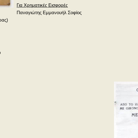
Για Χρηματικές Εισφορές
Παναγιώτης Εμμανουήλ Σοφίος
ρας)
υ