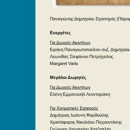
Παναγιώτης Δημητρίου Στρατηγός (Πάρο
Ευεργέτες
Για Δωρεές Ακινήτων
Ειρήνη Παναγιωτοπούλου συζ. Δημητρίο
Λεωνίδας Στεφάνου Πετρόχειλος
Margaret Varla
Μεγάλοι Δωρητές
Για Δωρεές Ακινήτων
Ελένη Εμμανουήλ Λεονταράκη
Για Χρηματικές Εισφορές
Δημήτριος Ιωάννη Φαρδούλης
Χριστόφορος Νικολάου Παχουντάκης
Γεώργιος Δημητρίου Χατζηπλής