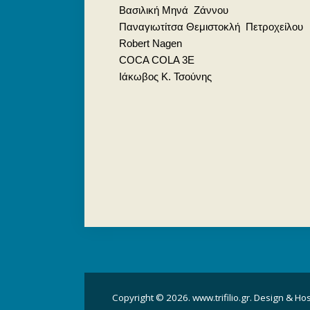
Βασιλική Μηνά Ζάννου
Παναγιωτίτσα Θεμιστοκλή Πετροχείλου
Robert Nagen
COCA COLA 3E
Ιάκωβος Κ. Τσούνης
Copyright © 2026. www.trifilio.gr. Design & Ho