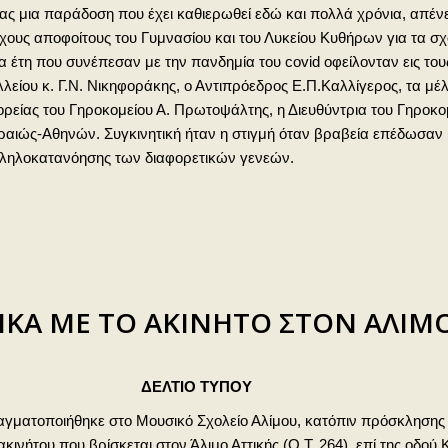
ας μια παράδοση που έχει καθιερωθεί εδώ και πολλά χρόνια, απένε
χους αποφοίτους του Γυμνασίου και του Λυκείου Κυθήρων για τα σχο
 έτη που συνέπεσαν με την πανδημία του covid οφείλονταν εις τους
είου κ. Γ.Ν. Νικηφοράκης, ο Αντιπρόεδρος Ε.Π.Καλλίγερος, τα μέλη
ορείας του Γηροκομείου Α. Πρωτοψάλτης, η Διευθύντρια του Γηροκο
ραιώς-Αθηνών. Συγκινητική ήταν η στιγμή όταν βραβεία επέδωσαν κ
λληλοκατανόησης των διαφορετικών γενεών.
ΙΚΑ ΜΕ ΤΟ ΑΚΙΝΗΤΟ ΣΤΟΝ ΑΛΙΜ
ΔΕΛΤΙΟ ΤΥΠΟΥ
ματοποιήθηκε στο Μουσικό Σχολείο Αλίμου, κατόπιν πρόσκλησης τ
ακινήτου που βρίσκεται στον Άλιμο Αττικής (Ο.Τ. 264), επί της οδού 