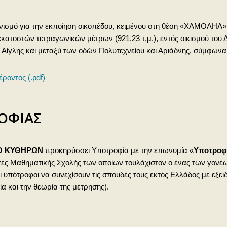
ωνισμό για την εκποίηση οικοπέδου, κειμένου στη θέση «ΧΑΜΟΛΗ
ών εκατοστών τετραγωνικών μέτρων (921,23 τ.μ.), εντός οικισμού τ
ύ Αίγλης και μεταξύ των οδών Πολυτεχνείου και Αριάδνης, σύμφωνα μ
ροντος (.pdf)
ΟΦΙΑΣ
Ο ΚΥΘΗΡΩΝ
προκηρύσσει Υποτροφία με την επωνυμία «
Υποτροφ
ητές Μαθηματικής Σχολής των οποίων τουλάχιστον ο ένας των γονέων
ι υπότροφοι να συνεχίσουν τις σπουδές τους εκτός Ελλάδος με εξει
α και την θεωρία της μέτρησης).